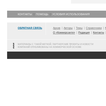
КОНТАКТЫ
ПОМОЩЬ
УСЛОВИЯ ИСПОЛЬЗОВАНИЯ
ОБРАТНАЯ СВЯЗЬ
Архив
Авторы
Темы
Справочники
О «Коммерсанте»
Редакция
Контакты
МАТЕРИАЛЫ С ТАКОЙ МЕТКОЙ, ПАРТНЕРСКИЕ ПРОЕКТЫ И НОВОСТИ
КОМПАНИЙ ОПУБЛИКОВАНЫ НА КОММЕРЧЕСКОЙ ОСНОВЕ