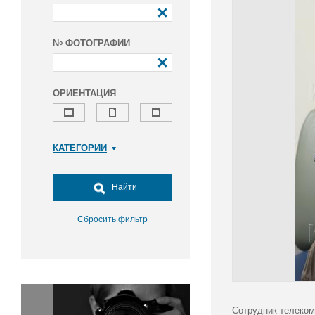
№ ФОТОГРАФИИ
ОРИЕНТАЦИЯ
КАТЕГОРИИ
Армия и ВПК
Досуг, туризм и отдых
Найти
Культура
Медицина
Сбросить фильтр
Наука
Образование
Общество
Окружающая среда
Политика
Сотрудник телеком