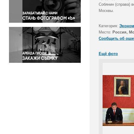
Правосудие
Собянин (справа) 
Москвы.
Происшествия и конфликты
Религия
Категория:
Эконом
Светская жизнь
Место:
Россия, М
Спорт
Сообщить об оши
Экология
Экономика и бизнес
Ещё фото