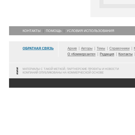
КОНТАКТЫ
ПОМОЩЬ
УСЛОВИЯ ИСПОЛЬЗОВАНИЯ
ОБРАТНАЯ СВЯЗЬ
Архив
Авторы
Темы
Справочники
О «Коммерсанте»
Редакция
Контакты
МАТЕРИАЛЫ С ТАКОЙ МЕТКОЙ, ПАРТНЕРСКИЕ ПРОЕКТЫ И НОВОСТИ
КОМПАНИЙ ОПУБЛИКОВАНЫ НА КОММЕРЧЕСКОЙ ОСНОВЕ