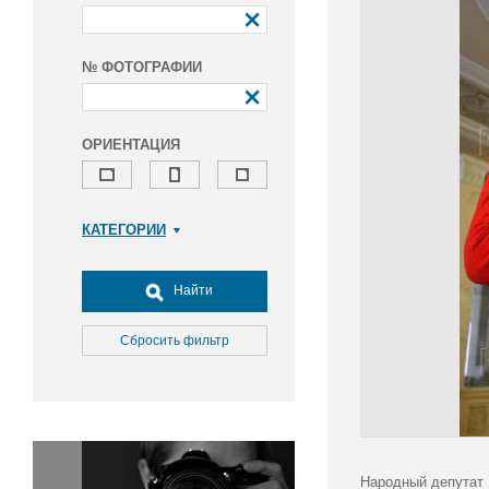
№ ФОТОГРАФИИ
ОРИЕНТАЦИЯ
КАТЕГОРИИ
Армия и ВПК
Досуг, туризм и отдых
Найти
Культура
Медицина
Сбросить фильтр
Наука
Образование
Общество
Окружающая среда
Политика
Народный депутат 