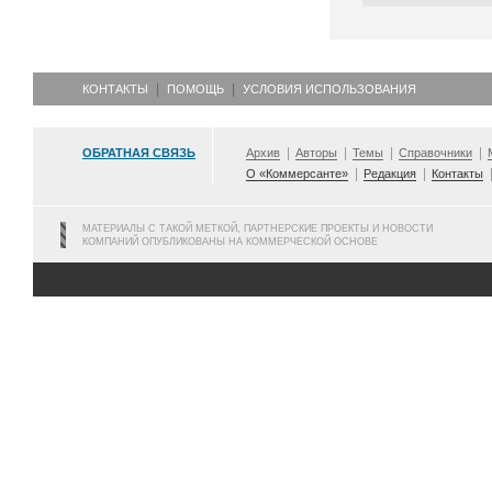
КОНТАКТЫ
ПОМОЩЬ
УСЛОВИЯ ИСПОЛЬЗОВАНИЯ
ОБРАТНАЯ СВЯЗЬ
Архив
Авторы
Темы
Справочники
О «Коммерсанте»
Редакция
Контакты
МАТЕРИАЛЫ С ТАКОЙ МЕТКОЙ, ПАРТНЕРСКИЕ ПРОЕКТЫ И НОВОСТИ
КОМПАНИЙ ОПУБЛИКОВАНЫ НА КОММЕРЧЕСКОЙ ОСНОВЕ