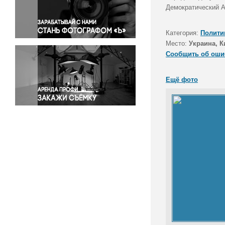
Правосудие
Демократический А
Происшествия и конфликты
Религия
Категория:
Полити
Место:
Украина, К
Светская жизнь
Сообщить об оши
Спорт
Экология
Ещё фото
Экономика и бизнес