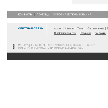
КОНТАКТЫ
ПОМОЩЬ
УСЛОВИЯ ИСПОЛЬЗОВАНИЯ
ОБРАТНАЯ СВЯЗЬ
Архив
Авторы
Темы
Справочники
О «Коммерсанте»
Редакция
Контакты
МАТЕРИАЛЫ С ТАКОЙ МЕТКОЙ, ПАРТНЕРСКИЕ ПРОЕКТЫ И НОВОСТИ
КОМПАНИЙ ОПУБЛИКОВАНЫ НА КОММЕРЧЕСКОЙ ОСНОВЕ