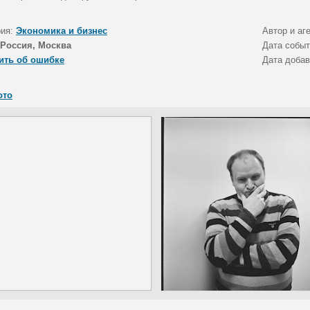
рия:
Экономика и бизнес
Автор и аг
Россия, Москва
Дата собы
ить об ошибке
Дата доба
ото