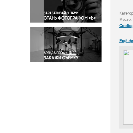
Правосудие
Происшествия и конфликты
Катего
Религия
Место:
Сообщ
Светская жизнь
Спорт
Ещё ф
Экология
Экономика и бизнес