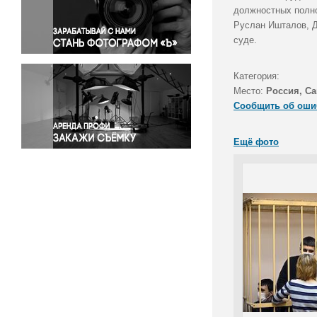
Правосудие
должностных полно
Руслан Ишталов, Д
Происшествия и конфликты
суде.
Религия
Светская жизнь
Категория:
Спорт
Место:
Россия, Са
Экология
Сообщить об оши
Экономика и бизнес
Ещё фото