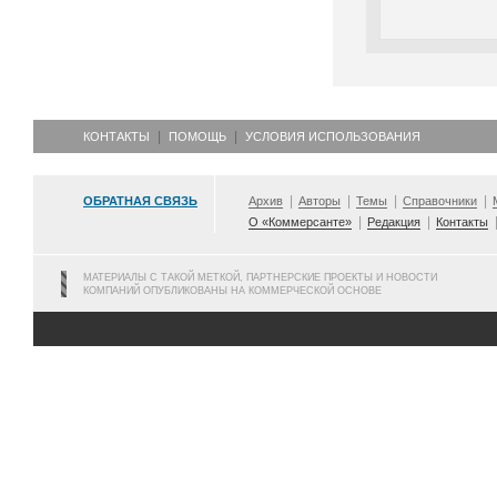
КОНТАКТЫ
ПОМОЩЬ
УСЛОВИЯ ИСПОЛЬЗОВАНИЯ
ОБРАТНАЯ СВЯЗЬ
Архив
Авторы
Темы
Справочники
О «Коммерсанте»
Редакция
Контакты
МАТЕРИАЛЫ С ТАКОЙ МЕТКОЙ, ПАРТНЕРСКИЕ ПРОЕКТЫ И НОВОСТИ
КОМПАНИЙ ОПУБЛИКОВАНЫ НА КОММЕРЧЕСКОЙ ОСНОВЕ