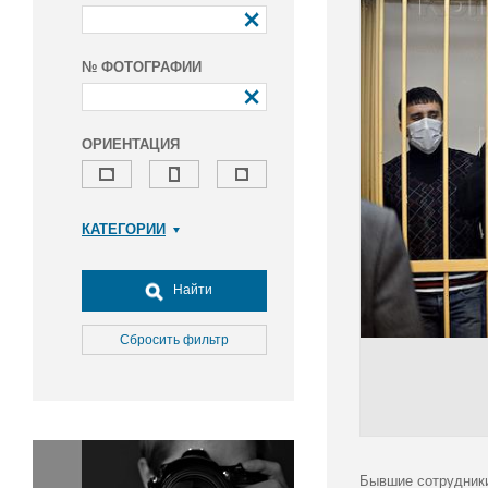
№ ФОТОГРАФИИ
ОРИЕНТАЦИЯ
КАТЕГОРИИ
Армия и ВПК
Досуг, туризм и отдых
Найти
Культура
Медицина
Сбросить фильтр
Наука
Образование
Общество
Окружающая среда
Политика
Бывшие сотрудник