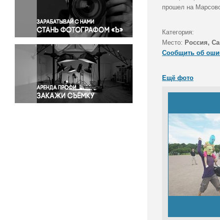
Правосудие
прошел на Марсов
Происшествия и конфликты
Религия
Категория:
Место:
Россия, Са
Светская жизнь
Сообщить об оши
Спорт
Экология
Ещё фото
Экономика и бизнес