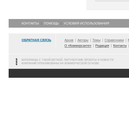
КОНТАКТЫ
ПОМОЩЬ
УСЛОВИЯ ИСПОЛЬЗОВАНИЯ
ОБРАТНАЯ СВЯЗЬ
Архив
Авторы
Темы
Справочники
О «Коммерсанте»
Редакция
Контакты
МАТЕРИАЛЫ С ТАКОЙ МЕТКОЙ, ПАРТНЕРСКИЕ ПРОЕКТЫ И НОВОСТИ
КОМПАНИЙ ОПУБЛИКОВАНЫ НА КОММЕРЧЕСКОЙ ОСНОВЕ