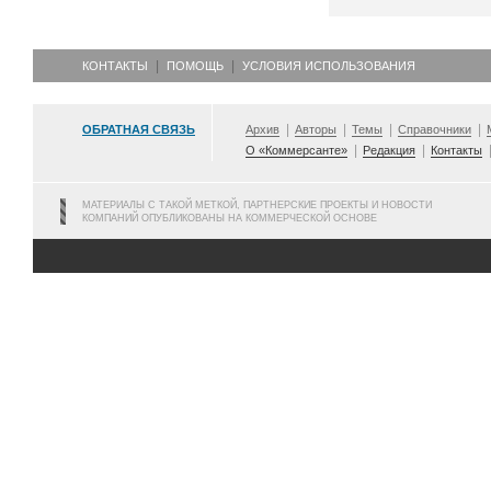
КОНТАКТЫ
ПОМОЩЬ
УСЛОВИЯ ИСПОЛЬЗОВАНИЯ
ОБРАТНАЯ СВЯЗЬ
Архив
Авторы
Темы
Справочники
О «Коммерсанте»
Редакция
Контакты
МАТЕРИАЛЫ С ТАКОЙ МЕТКОЙ, ПАРТНЕРСКИЕ ПРОЕКТЫ И НОВОСТИ
КОМПАНИЙ ОПУБЛИКОВАНЫ НА КОММЕРЧЕСКОЙ ОСНОВЕ