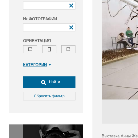
№ ФОТОГРАФИИ
ОРИЕНТАЦИЯ
КАТЕГОРИИ
Армия и ВПК
Досуг, туризм и отдых
Найти
Культура
Медицина
Сбросить фильтр
Наука
Образование
Общество
Окружающая среда
Политика
Выставка Анны Жел