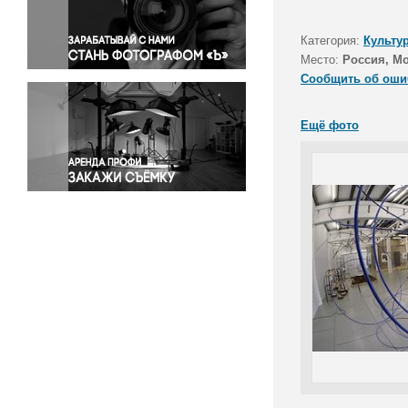
Правосудие
Происшествия и конфликты
Категория:
Культу
Религия
Место:
Россия, М
Сообщить об оши
Светская жизнь
Спорт
Ещё фото
Экология
Экономика и бизнес