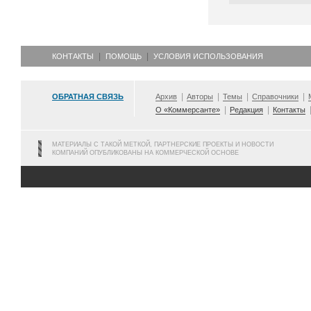
КОНТАКТЫ
ПОМОЩЬ
УСЛОВИЯ ИСПОЛЬЗОВАНИЯ
ОБРАТНАЯ СВЯЗЬ
Архив
Авторы
Темы
Справочники
О «Коммерсанте»
Редакция
Контакты
МАТЕРИАЛЫ С ТАКОЙ МЕТКОЙ, ПАРТНЕРСКИЕ ПРОЕКТЫ И НОВОСТИ
КОМПАНИЙ ОПУБЛИКОВАНЫ НА КОММЕРЧЕСКОЙ ОСНОВЕ