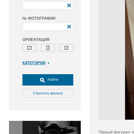
№ ФОТОГРАФИИ
ОРИЕНТАЦИЯ
КАТЕГОРИИ
Армия и ВПК
Досуг, туризм и отдых
Найти
Культура
Медицина
Сбросить фильтр
Наука
Образование
Общество
Окружающая среда
Политика
Первый фигурант п