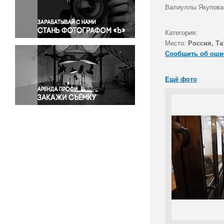
Правосудие
Валиуллы Якупова 
Происшествия и конфликты
Религия
Категория:
Место:
Россия, Та
Светская жизнь
Сообщить об оши
Спорт
Экология
Ещё фото
Экономика и бизнес