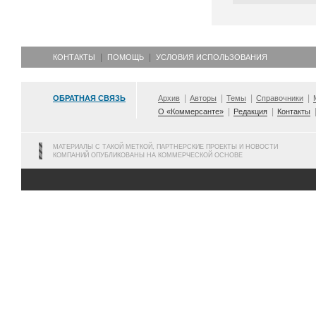
КОНТАКТЫ
ПОМОЩЬ
УСЛОВИЯ ИСПОЛЬЗОВАНИЯ
ОБРАТНАЯ СВЯЗЬ
Архив
Авторы
Темы
Справочники
О «Коммерсанте»
Редакция
Контакты
МАТЕРИАЛЫ С ТАКОЙ МЕТКОЙ, ПАРТНЕРСКИЕ ПРОЕКТЫ И НОВОСТИ
КОМПАНИЙ ОПУБЛИКОВАНЫ НА КОММЕРЧЕСКОЙ ОСНОВЕ