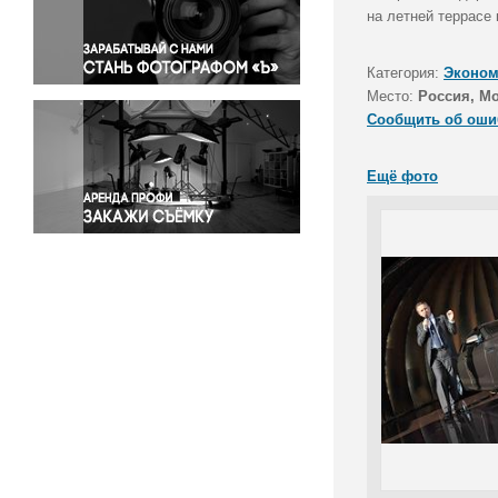
Правосудие
на летней террасе
Происшествия и конфликты
Религия
Категория:
Эконом
Место:
Россия, М
Светская жизнь
Сообщить об оши
Спорт
Экология
Ещё фото
Экономика и бизнес