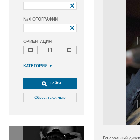
№ ФОТОГРАФИИ
ОРИЕНТАЦИЯ
КАТЕГОРИИ
Армия и ВПК
Досуг, туризм и отдых
Найти
Культура
Медицина
Сбросить фильтр
Наука
Образование
Общество
Окружающая среда
Политика
Генеральный дирек