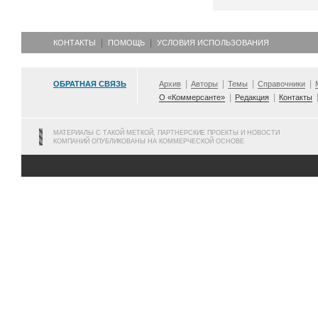
КОНТАКТЫ
ПОМОЩЬ
УСЛОВИЯ ИСПОЛЬЗОВАНИЯ
ОБРАТНАЯ СВЯЗЬ
Архив
Авторы
Темы
Справочники
О «Коммерсанте»
Редакция
Контакты
МАТЕРИАЛЫ С ТАКОЙ МЕТКОЙ, ПАРТНЕРСКИЕ ПРОЕКТЫ И НОВОСТИ
КОМПАНИЙ ОПУБЛИКОВАНЫ НА КОММЕРЧЕСКОЙ ОСНОВЕ