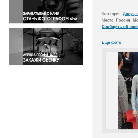
Правосудие
Происшествия и конфликты
Категория:
Досуг, 
Религия
Место:
Россия, М
Сообщить об оши
Светская жизнь
Спорт
Ещё фото
Экология
Экономика и бизнес