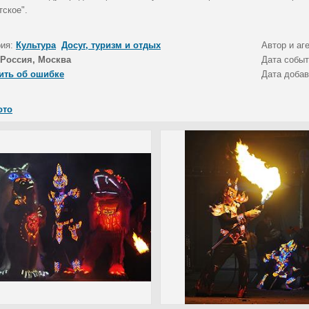
тское".
рия:
Культура
Досуг, туризм и отдых
Автор и аг
Россия, Москва
Дата собы
ить об ошибке
Дата доба
ото