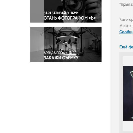
Правосудие
"Крыла
Происшествия и конфликты
Религия
Катего
Место:
Светская жизнь
Сообщ
Спорт
Экология
Ещё ф
Экономика и бизнес