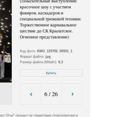
(Показательные выступления:
красочное шоу с участием
факиров, каскадеров и
специальной трюковой техники.
Торжественное карнавальное
шествие до СК Крылатское.
Огненное представление)
Код фото:
KMO_129702_00591_1
Формат файла:
jpg
Размер файла (Мбайт):
8,3
Размер фото (пикс.):
4018x2761
Купить
6
/
26
вал Огня" прошел на территории спорткомплекса