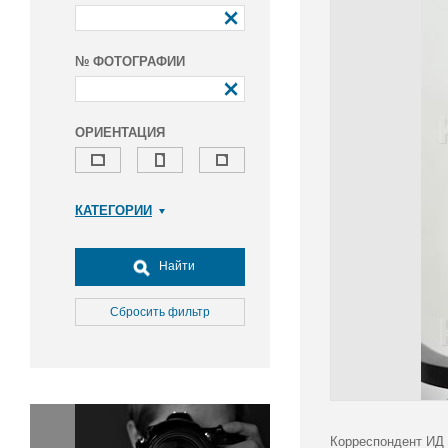
№ ФОТОГРАФИИ
ОРИЕНТАЦИЯ
КАТЕГОРИИ
Армия и ВПК
Досуг, туризм и отдых
Найти
Культура
Медицина
Сбросить фильтр
Наука
Образование
Общество
Окружающая среда
Политика
Корреспондент ИД