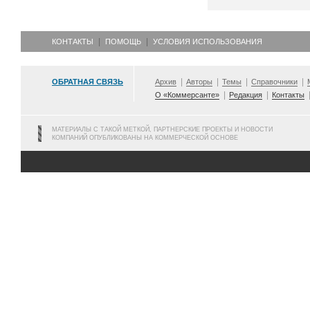
КОНТАКТЫ
ПОМОЩЬ
УСЛОВИЯ ИСПОЛЬЗОВАНИЯ
ОБРАТНАЯ СВЯЗЬ
Архив
Авторы
Темы
Справочники
О «Коммерсанте»
Редакция
Контакты
МАТЕРИАЛЫ С ТАКОЙ МЕТКОЙ, ПАРТНЕРСКИЕ ПРОЕКТЫ И НОВОСТИ
КОМПАНИЙ ОПУБЛИКОВАНЫ НА КОММЕРЧЕСКОЙ ОСНОВЕ