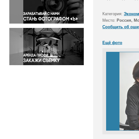
Правосудие
Происшествия и конфликты
Категория:
Эконом
Религия
Место:
Россия, М
Сообщить об оши
Светская жизнь
Спорт
Ещё фото
Экология
Экономика и бизнес