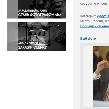
Правосудие
совместного предп
Происшествия и конфликты
Религия
Категория:
Досуг, 
Место:
Россия, М
Светская жизнь
Сообщить об оши
Спорт
Экология
Ещё фото
Экономика и бизнес