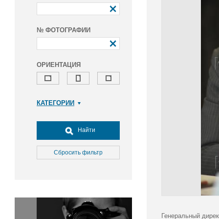
№ ФОТОГРАФИИ
ОРИЕНТАЦИЯ
КАТЕГОРИИ
Армия и ВПК
Досуг, туризм и отдых
Найти
Культура
Медицина
Сбросить фильтр
Наука
Образование
Общество
Окружающая среда
Политика
Генеральный дирек