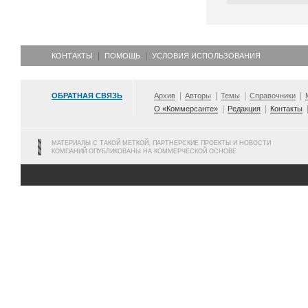
КОНТАКТЫ
ПОМОЩЬ
УСЛОВИЯ ИСПОЛЬЗОВАНИЯ
ОБРАТНАЯ СВЯЗЬ
Архив
Авторы
Темы
Справочники
О «Коммерсанте»
Редакция
Контакты
МАТЕРИАЛЫ С ТАКОЙ МЕТКОЙ, ПАРТНЕРСКИЕ ПРОЕКТЫ И НОВОСТИ
КОМПАНИЙ ОПУБЛИКОВАНЫ НА КОММЕРЧЕСКОЙ ОСНОВЕ