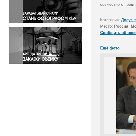
Правосудие
совместного предп
Происшествия и конфликты
Религия
Категория:
Досуг, 
Место:
Россия, М
Светская жизнь
Сообщить об оши
Спорт
Экология
Ещё фото
Экономика и бизнес