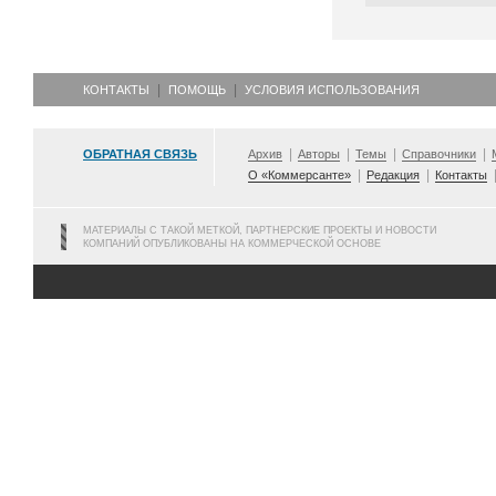
КОНТАКТЫ
ПОМОЩЬ
УСЛОВИЯ ИСПОЛЬЗОВАНИЯ
ОБРАТНАЯ СВЯЗЬ
Архив
Авторы
Темы
Справочники
О «Коммерсанте»
Редакция
Контакты
МАТЕРИАЛЫ С ТАКОЙ МЕТКОЙ, ПАРТНЕРСКИЕ ПРОЕКТЫ И НОВОСТИ
КОМПАНИЙ ОПУБЛИКОВАНЫ НА КОММЕРЧЕСКОЙ ОСНОВЕ