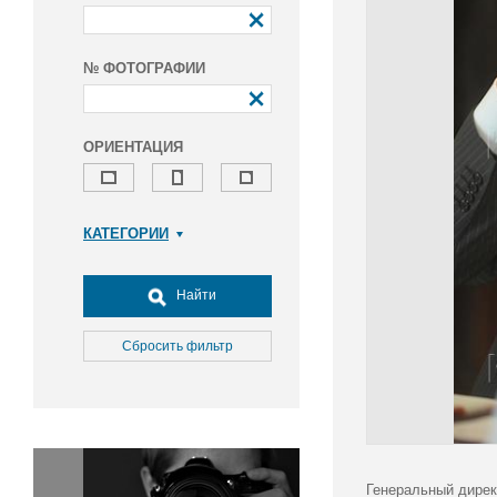
№ ФОТОГРАФИИ
ОРИЕНТАЦИЯ
КАТЕГОРИИ
Армия и ВПК
Досуг, туризм и отдых
Найти
Культура
Медицина
Сбросить фильтр
Наука
Образование
Общество
Окружающая среда
Политика
Генеральный дирек