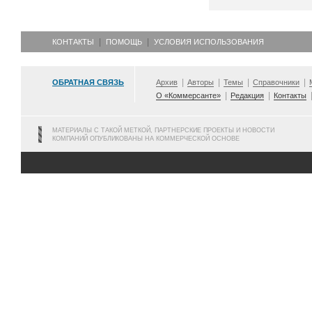
КОНТАКТЫ
ПОМОЩЬ
УСЛОВИЯ ИСПОЛЬЗОВАНИЯ
ОБРАТНАЯ СВЯЗЬ
Архив
Авторы
Темы
Справочники
О «Коммерсанте»
Редакция
Контакты
МАТЕРИАЛЫ С ТАКОЙ МЕТКОЙ, ПАРТНЕРСКИЕ ПРОЕКТЫ И НОВОСТИ
КОМПАНИЙ ОПУБЛИКОВАНЫ НА КОММЕРЧЕСКОЙ ОСНОВЕ