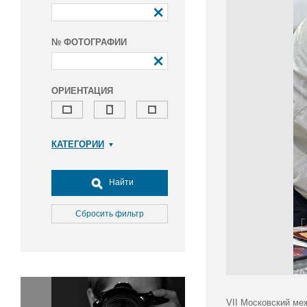
№ ФОТОГРАФИИ
ОРИЕНТАЦИЯ
КАТЕГОРИИ
Армия и ВПК
Досуг, туризм и отдых
Найти
Культура
Медицина
Сбросить фильтр
Наука
Образование
Общество
Окружающая среда
Политика
VII Московский ме