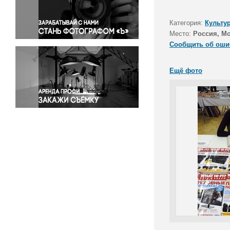
Правосудие
Происшествия и конфликты
Категория:
Культу
Религия
Место:
Россия, М
Сообщить об оши
Светская жизнь
Спорт
Ещё фото
Экология
Экономика и бизнес