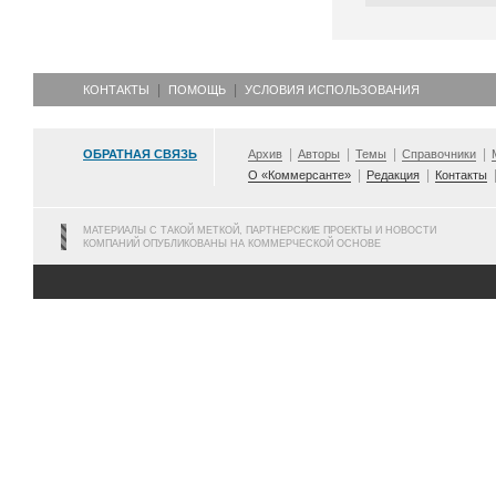
КОНТАКТЫ
ПОМОЩЬ
УСЛОВИЯ ИСПОЛЬЗОВАНИЯ
ОБРАТНАЯ СВЯЗЬ
Архив
Авторы
Темы
Справочники
О «Коммерсанте»
Редакция
Контакты
МАТЕРИАЛЫ С ТАКОЙ МЕТКОЙ, ПАРТНЕРСКИЕ ПРОЕКТЫ И НОВОСТИ
КОМПАНИЙ ОПУБЛИКОВАНЫ НА КОММЕРЧЕСКОЙ ОСНОВЕ