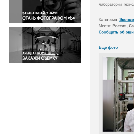
Правосудие
лаборатории Техно
Происшествия и конфликты
Религия
Категория:
Эконом
Место:
Россия, Са
Светская жизнь
Сообщить об оши
Спорт
Экология
Ещё фото
Экономика и бизнес