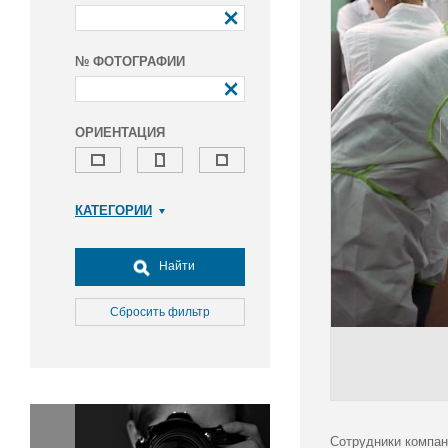
№ ФОТОГРАФИИ
ОРИЕНТАЦИЯ
КАТЕГОРИИ
Армия и ВПК
Досуг, туризм и отдых
Найти
Культура
Медицина
Сбросить фильтр
Наука
Образование
Общество
Окружающая среда
Политика
Сотрудники компан