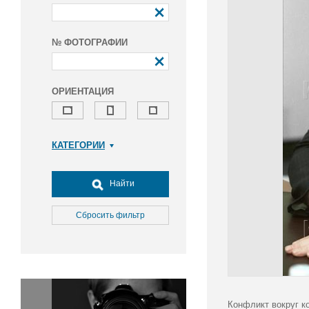
№ ФОТОГРАФИИ
ОРИЕНТАЦИЯ
КАТЕГОРИИ
Армия и ВПК
Досуг, туризм и отдых
Найти
Культура
Медицина
Сбросить фильтр
Наука
Образование
Общество
Окружающая среда
Политика
Конфликт вокруг к