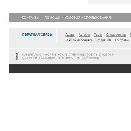
КОНТАКТЫ
ПОМОЩЬ
УСЛОВИЯ ИСПОЛЬЗОВАНИЯ
ОБРАТНАЯ СВЯЗЬ
Архив
Авторы
Темы
Справочники
О «Коммерсанте»
Редакция
Контакты
МАТЕРИАЛЫ С ТАКОЙ МЕТКОЙ, ПАРТНЕРСКИЕ ПРОЕКТЫ И НОВОСТИ
КОМПАНИЙ ОПУБЛИКОВАНЫ НА КОММЕРЧЕСКОЙ ОСНОВЕ