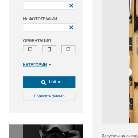
№ ФОТОГРАФИИ
ОРИЕНТАЦИЯ
КАТЕГОРИИ
Армия и ВПК
Досуг, туризм и отдых
Найти
Культура
Медицина
Сбросить фильтр
Наука
Образование
Общество
Окружающая среда
Политика
Депутаты на очере