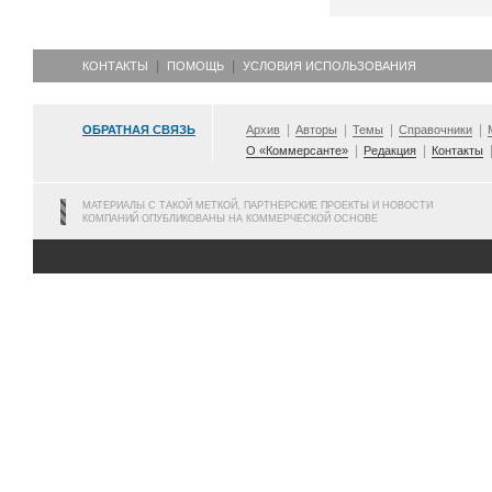
КОНТАКТЫ
ПОМОЩЬ
УСЛОВИЯ ИСПОЛЬЗОВАНИЯ
ОБРАТНАЯ СВЯЗЬ
Архив
Авторы
Темы
Справочники
О «Коммерсанте»
Редакция
Контакты
МАТЕРИАЛЫ С ТАКОЙ МЕТКОЙ, ПАРТНЕРСКИЕ ПРОЕКТЫ И НОВОСТИ
КОМПАНИЙ ОПУБЛИКОВАНЫ НА КОММЕРЧЕСКОЙ ОСНОВЕ