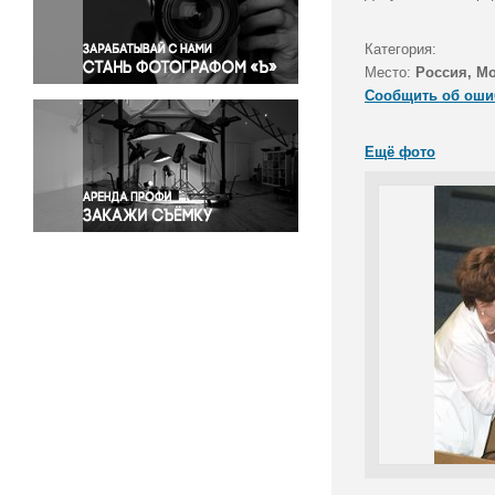
Правосудие
Происшествия и конфликты
Категория:
Религия
Место:
Россия, М
Сообщить об оши
Светская жизнь
Спорт
Ещё фото
Экология
Экономика и бизнес