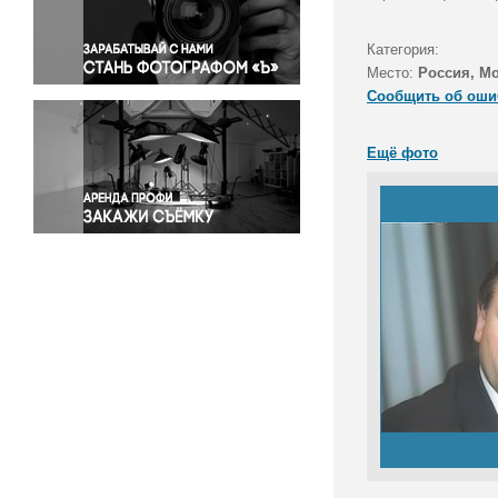
Правосудие
Происшествия и конфликты
Категория:
Религия
Место:
Россия, М
Сообщить об оши
Светская жизнь
Спорт
Ещё фото
Экология
Экономика и бизнес