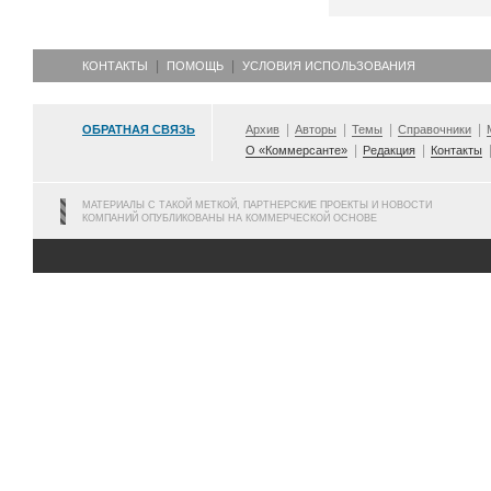
КОНТАКТЫ
ПОМОЩЬ
УСЛОВИЯ ИСПОЛЬЗОВАНИЯ
ОБРАТНАЯ СВЯЗЬ
Архив
Авторы
Темы
Справочники
О «Коммерсанте»
Редакция
Контакты
МАТЕРИАЛЫ С ТАКОЙ МЕТКОЙ, ПАРТНЕРСКИЕ ПРОЕКТЫ И НОВОСТИ
КОМПАНИЙ ОПУБЛИКОВАНЫ НА КОММЕРЧЕСКОЙ ОСНОВЕ