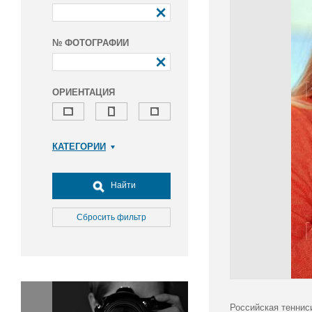
№ ФОТОГРАФИИ
ОРИЕНТАЦИЯ
КАТЕГОРИИ
Армия и ВПК
Досуг, туризм и отдых
Найти
Культура
Медицина
Сбросить фильтр
Наука
Образование
Общество
Окружающая среда
Политика
Российская теннис