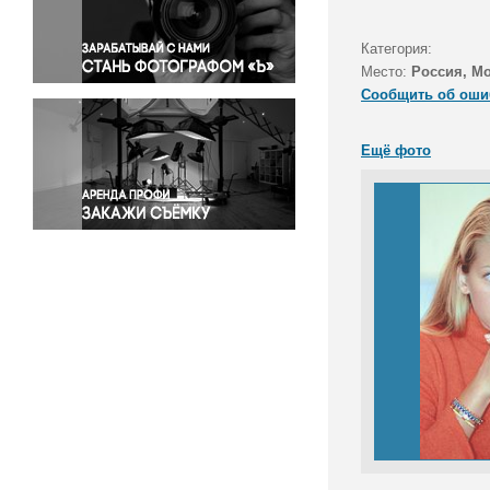
Правосудие
Происшествия и конфликты
Категория:
Религия
Место:
Россия, М
Сообщить об оши
Светская жизнь
Спорт
Ещё фото
Экология
Экономика и бизнес