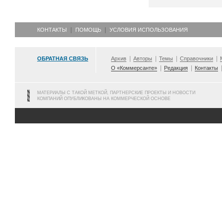
КОНТАКТЫ
ПОМОЩЬ
УСЛОВИЯ ИСПОЛЬЗОВАНИЯ
ОБРАТНАЯ СВЯЗЬ
Архив
Авторы
Темы
Справочники
О «Коммерсанте»
Редакция
Контакты
МАТЕРИАЛЫ С ТАКОЙ МЕТКОЙ, ПАРТНЕРСКИЕ ПРОЕКТЫ И НОВОСТИ
КОМПАНИЙ ОПУБЛИКОВАНЫ НА КОММЕРЧЕСКОЙ ОСНОВЕ