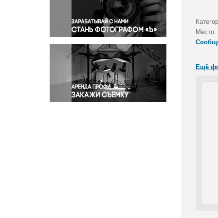
Правосудие
Происшествия и конфликты
Катего
Религия
Место:
Сообщ
Светская жизнь
Спорт
Ещё ф
Экология
Экономика и бизнес