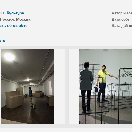
рия:
Культура
Автор и аг
Россия, Москва
Дата собы
ить об ошибке
Дата доба
ото