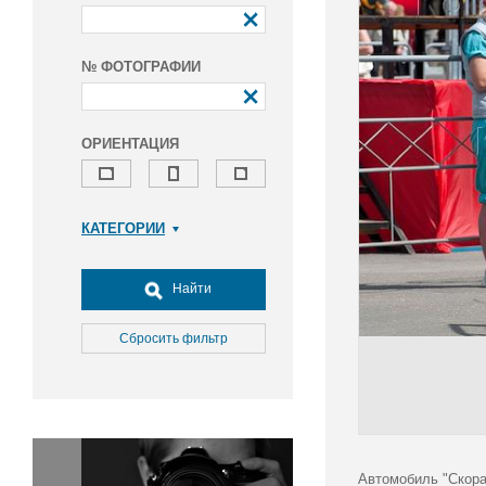
№ ФОТОГРАФИИ
ОРИЕНТАЦИЯ
КАТЕГОРИИ
Армия и ВПК
Досуг, туризм и отдых
Найти
Культура
Медицина
Сбросить фильтр
Наука
Образование
Общество
Окружающая среда
Политика
Автомобиль "Скора