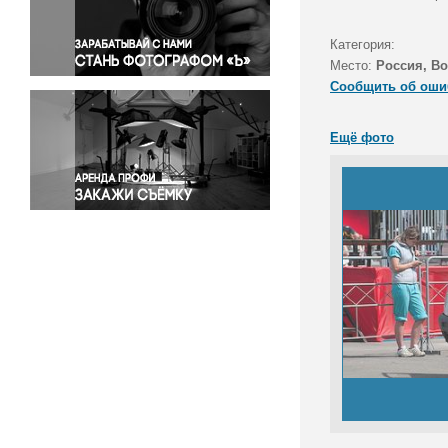
Правосудие
Происшествия и конфликты
Категория:
Религия
Место:
Россия, В
Сообщить об оши
Светская жизнь
Спорт
Ещё фото
Экология
Экономика и бизнес