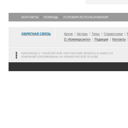
КОНТАКТЫ
ПОМОЩЬ
УСЛОВИЯ ИСПОЛЬЗОВАНИЯ
ОБРАТНАЯ СВЯЗЬ
Архив
Авторы
Темы
Справочники
О «Коммерсанте»
Редакция
Контакты
МАТЕРИАЛЫ С ТАКОЙ МЕТКОЙ, ПАРТНЕРСКИЕ ПРОЕКТЫ И НОВОСТИ
КОМПАНИЙ ОПУБЛИКОВАНЫ НА КОММЕРЧЕСКОЙ ОСНОВЕ