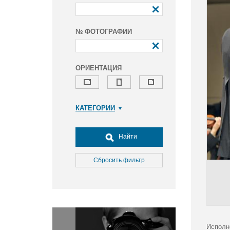
№ ФОТОГРАФИИ
ОРИЕНТАЦИЯ
КАТЕГОРИИ
Армия и ВПК
Досуг, туризм и отдых
Найти
Культура
Медицина
Сбросить фильтр
Наука
Образование
Общество
Окружающая среда
Политика
Исполн