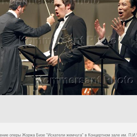
ение оперы Жоржа Бизе "Искатели жемчуга" в Концертном зале им. П.И.