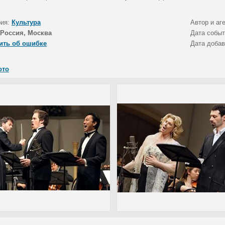
рия:
Культура
Автор и аг
Россия, Москва
Дата собы
ить об ошибке
Дата доба
ото