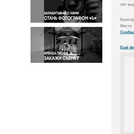
Правосудие
лет вы
Происшествия и конфликты
Религия
Катего
Место:
Светская жизнь
Сообщ
Спорт
Экология
Ещё ф
Экономика и бизнес