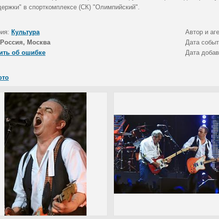
держки" в спорткомплексе (СК) "Олимпийский".
рия:
Культура
Автор и аг
Россия, Москва
Дата собы
ить об ошибке
Дата доба
ото