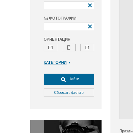
№ ФОТОГРАФИИ
ОРИЕНТАЦИЯ
КАТЕГОРИИ
Армия и ВПК
Досуг, туризм и отдых
Найти
Культура
Медицина
Сбросить фильтр
Наука
Образование
Общество
Окружающая среда
Политика
Праздн