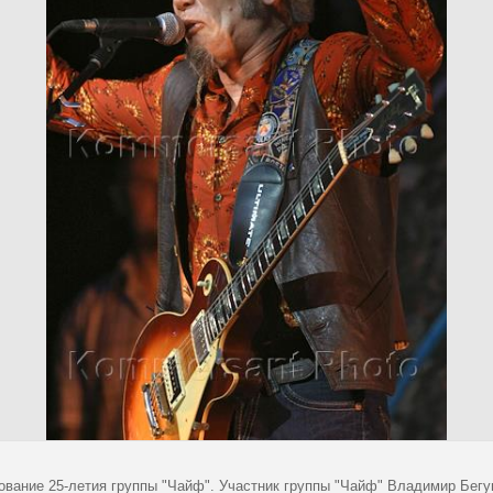
ование 25-летия группы "Чайф". Участник группы "Чайф" Владимир Бегун