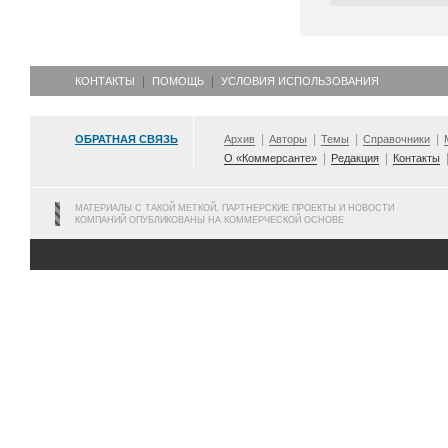
КОНТАКТЫ
ПОМОЩЬ
УСЛОВИЯ ИСПОЛЬЗОВАНИЯ
ОБРАТНАЯ СВЯЗЬ
Архив
Авторы
Темы
Справочники
О «Коммерсанте»
Редакция
Контакты
МАТЕРИАЛЫ С ТАКОЙ МЕТКОЙ, ПАРТНЕРСКИЕ ПРОЕКТЫ И НОВОСТИ
КОМПАНИЙ ОПУБЛИКОВАНЫ НА КОММЕРЧЕСКОЙ ОСНОВЕ