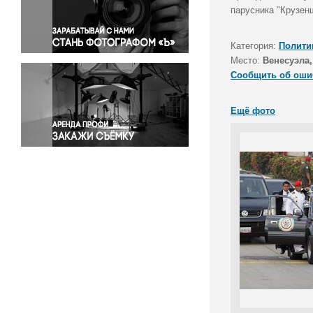
Правосудие
парусника "Крузен
Происшествия и конфликты
Религия
Категория:
Полити
Место:
Венесуэла,
Светская жизнь
Сообщить об оши
Спорт
Экология
Ещё фото
Экономика и бизнес