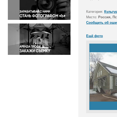
Правосудие
Происшествия и конфликты
Категория:
Культу
Религия
Место:
Россия, Пс
Сообщить об оши
Светская жизнь
Спорт
Ещё фото
Экология
Экономика и бизнес