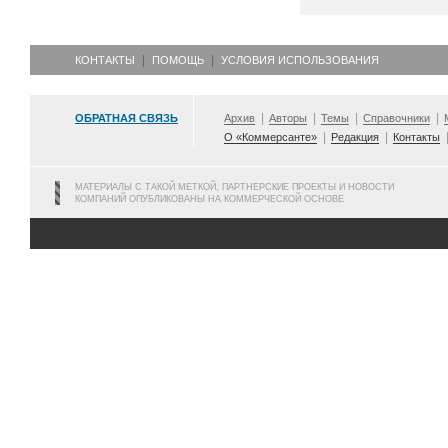
КОНТАКТЫ
ПОМОЩЬ
УСЛОВИЯ ИСПОЛЬЗОВАНИЯ
ОБРАТНАЯ СВЯЗЬ
Архив
Авторы
Темы
Справочники
О «Коммерсанте»
Редакция
Контакты
МАТЕРИАЛЫ С ТАКОЙ МЕТКОЙ, ПАРТНЕРСКИЕ ПРОЕКТЫ И НОВОСТИ
КОМПАНИЙ ОПУБЛИКОВАНЫ НА КОММЕРЧЕСКОЙ ОСНОВЕ