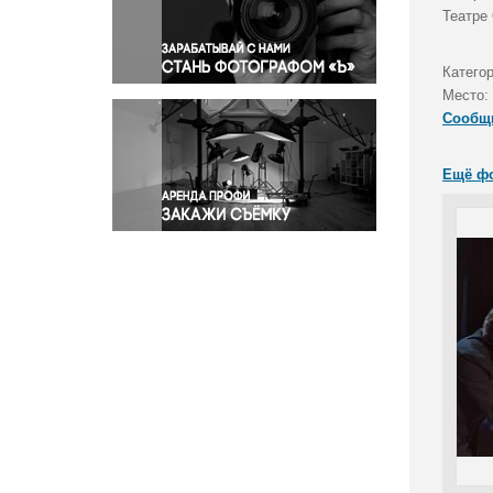
Правосудие
Театре
Происшествия и конфликты
Религия
Катего
Место:
Светская жизнь
Сообщ
Спорт
Экология
Ещё ф
Экономика и бизнес