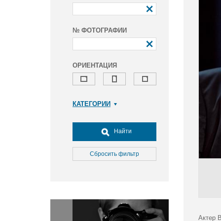
№ ФОТОГРАФИИ
ОРИЕНТАЦИЯ
КАТЕГОРИИ
Армия и ВПК
Досуг, туризм и отдых
Найти
Культура
Медицина
Сбросить фильтр
Наука
Образование
Общество
Окружающая среда
Политика
Актер 