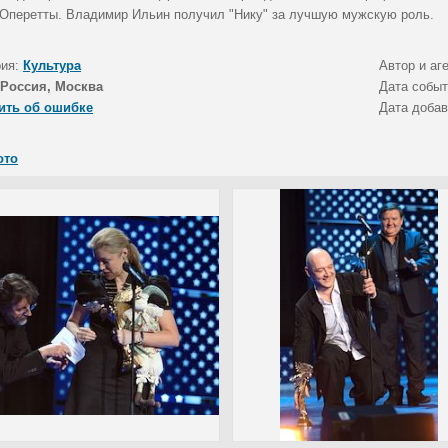
 Оперетты. Владимир Ильин получил "Нику" за лучшую мужскую роль.
рия:
Культура
Автор и аг
Россия, Москва
Дата собы
ить об ошибке
Дата доба
ото