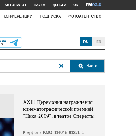
АВТОПИЛОТ
НАУКА
ДЕНЬГИ
UK
КОНФЕРЕНЦИИ
ПОДПИСКА
ФОТОАГЕНТСТВО
RU
EN
Найти
XXIII Церемония награждения
кинематографической премией
"Ника-2009", в театре Оперетты.
Код фото:
KMO_114046_01251_1