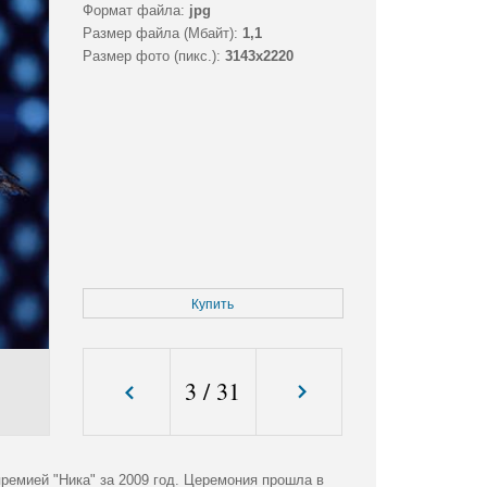
Формат файла:
jpg
Размер файла (Мбайт):
1,1
Размер фото (пикс.):
3143x2220
Купить
3
/
31
ремией "Ника" за 2009 год. Церемония прошла в