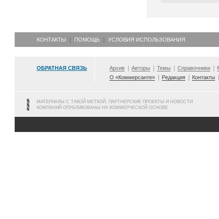
КОНТАКТЫ
ПОМОЩЬ
УСЛОВИЯ ИСПОЛЬЗОВАНИЯ
ОБРАТНАЯ СВЯЗЬ
Архив
Авторы
Темы
Справочники
О «Коммерсанте»
Редакция
Контакты
МАТЕРИАЛЫ С ТАКОЙ МЕТКОЙ, ПАРТНЕРСКИЕ ПРОЕКТЫ И НОВОСТИ
КОМПАНИЙ ОПУБЛИКОВАНЫ НА КОММЕРЧЕСКОЙ ОСНОВЕ