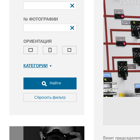
№ ФОТОГРАФИИ
ОРИЕНТАЦИЯ
КАТЕГОРИИ
Армия и ВПК
Досуг, туризм и отдых
Найти
Культура
Медицина
Сбросить фильтр
Наука
Образование
Общество
Окружающая среда
Политика
Визит председател