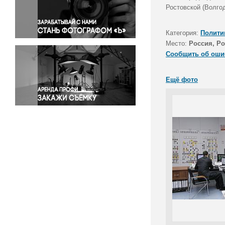
Правосудие
Ростовской (Волго
Происшествия и конфликты
Религия
Категория:
Полити
Место:
Россия, Ро
Светская жизнь
Сообщить об оши
Спорт
Экология
Ещё фото
Экономика и бизнес