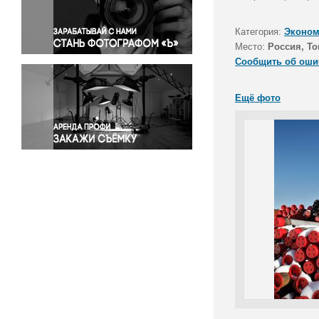
Правосудие
Происшествия и конфликты
Категория:
Эконом
Религия
Место:
Россия, То
Сообщить об оши
Светская жизнь
Спорт
Ещё фото
Экология
Экономика и бизнес