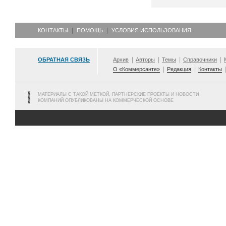
КОНТАКТЫ
ПОМОЩЬ
УСЛОВИЯ ИСПОЛЬЗОВАНИЯ
ОБРАТНАЯ СВЯЗЬ
Архив
Авторы
Темы
Справочники
О «Коммерсанте»
Редакция
Контакты
МАТЕРИАЛЫ С ТАКОЙ МЕТКОЙ, ПАРТНЕРСКИЕ ПРОЕКТЫ И НОВОСТИ
КОМПАНИЙ ОПУБЛИКОВАНЫ НА КОММЕРЧЕСКОЙ ОСНОВЕ