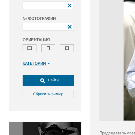
№ ФОТОГРАФИИ
ОРИЕНТАЦИЯ
КАТЕГОРИИ
Армия и ВПК
Досуг, туризм и отдых
Найти
Культура
Медицина
Сбросить фильтр
Наука
Образование
Общество
Окружающая среда
Политика
Председатель сове