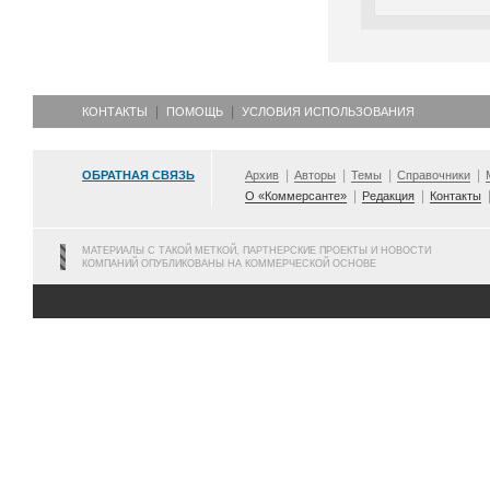
КОНТАКТЫ
ПОМОЩЬ
УСЛОВИЯ ИСПОЛЬЗОВАНИЯ
ОБРАТНАЯ СВЯЗЬ
Архив
Авторы
Темы
Справочники
О «Коммерсанте»
Редакция
Контакты
МАТЕРИАЛЫ С ТАКОЙ МЕТКОЙ, ПАРТНЕРСКИЕ ПРОЕКТЫ И НОВОСТИ
КОМПАНИЙ ОПУБЛИКОВАНЫ НА КОММЕРЧЕСКОЙ ОСНОВЕ