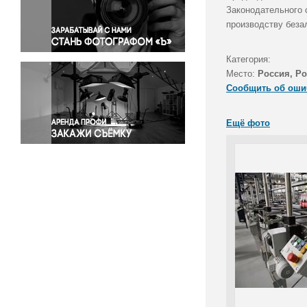
Правосудие
Законодательного 
производству беза
Происшествия и конфликты
Религия
Категория:
Светская жизнь
Место:
Россия, Ро
Спорт
Сообщить об оши
Экология
Экономика и бизнес
Ещё фото