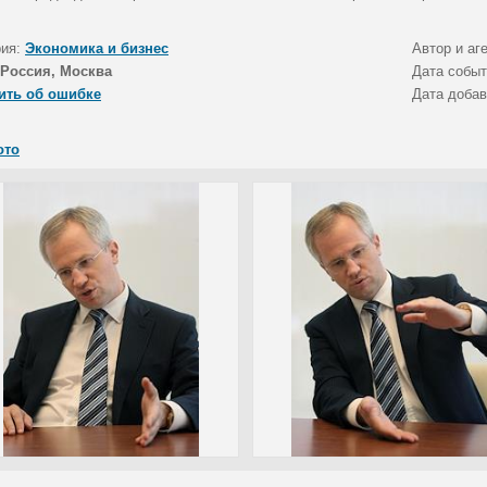
рия:
Экономика и бизнес
Автор и аг
Россия, Москва
Дата собы
ить об ошибке
Дата доба
ото