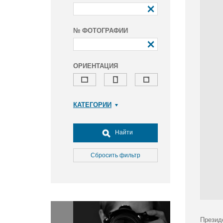
№ ФОТОГРАФИИ
ОРИЕНТАЦИЯ
КАТЕГОРИИ
Армия и ВПК
Досуг, туризм и отдых
Найти
Культура
Медицина
Сбросить фильтр
Наука
Образование
Общество
Окружающая среда
Политика
Презид