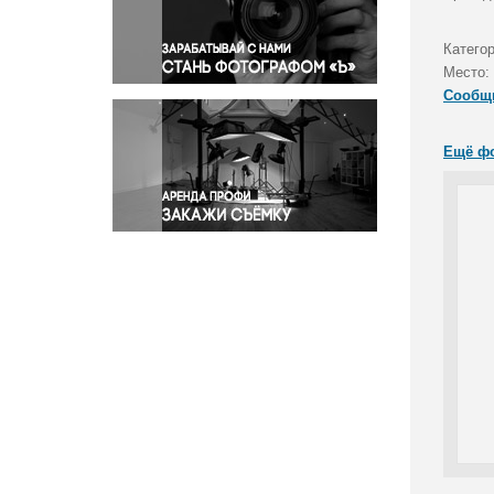
Правосудие
Происшествия и конфликты
Катего
Религия
Место:
Сообщ
Светская жизнь
Спорт
Ещё ф
Экология
Экономика и бизнес