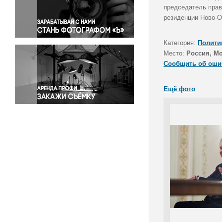
Правосудие
председатель прав
резиденции Ново-О
Происшествия и конфликты
Религия
Категория:
Полити
Светская жизнь
Место:
Россия, Мо
Спорт
Сообщить об оши
Экология
Экономика и бизнес
Ещё фото