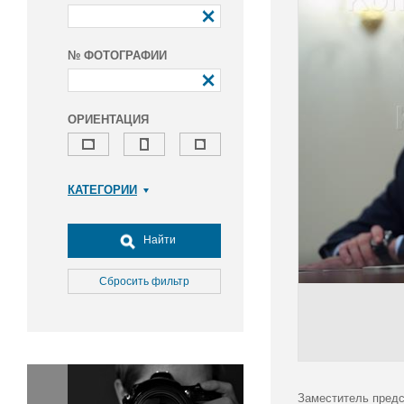
№ ФОТОГРАФИИ
ОРИЕНТАЦИЯ
КАТЕГОРИИ
Армия и ВПК
Досуг, туризм и отдых
Найти
Культура
Медицина
Сбросить фильтр
Наука
Образование
Общество
Окружающая среда
Политика
Заместитель предс