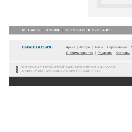
КОНТАКТЫ
ПОМОЩЬ
УСЛОВИЯ ИСПОЛЬЗОВАНИЯ
ОБРАТНАЯ СВЯЗЬ
Архив
Авторы
Темы
Справочники
О «Коммерсанте»
Редакция
Контакты
МАТЕРИАЛЫ С ТАКОЙ МЕТКОЙ, ПАРТНЕРСКИЕ ПРОЕКТЫ И НОВОСТИ
КОМПАНИЙ ОПУБЛИКОВАНЫ НА КОММЕРЧЕСКОЙ ОСНОВЕ