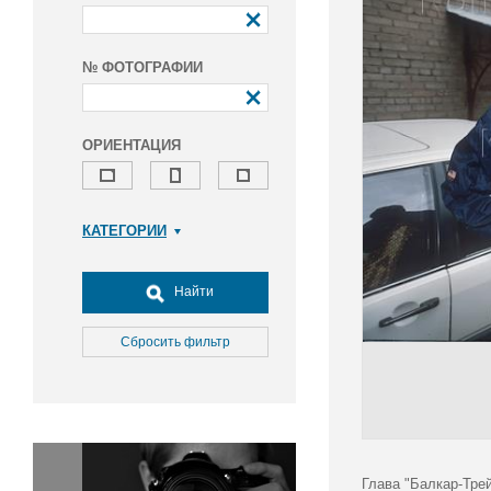
№ ФОТОГРАФИИ
ОРИЕНТАЦИЯ
КАТЕГОРИИ
Армия и ВПК
Досуг, туризм и отдых
Найти
Культура
Медицина
Сбросить фильтр
Наука
Образование
Общество
Окружающая среда
Политика
Глава "Балкар-Трей