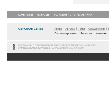
КОНТАКТЫ
ПОМОЩЬ
УСЛОВИЯ ИСПОЛЬЗОВАНИЯ
ОБРАТНАЯ СВЯЗЬ
Архив
Авторы
Темы
Справочники
О «Коммерсанте»
Редакция
Контакты
МАТЕРИАЛЫ С ТАКОЙ МЕТКОЙ, ПАРТНЕРСКИЕ ПРОЕКТЫ И НОВОСТИ
КОМПАНИЙ ОПУБЛИКОВАНЫ НА КОММЕРЧЕСКОЙ ОСНОВЕ