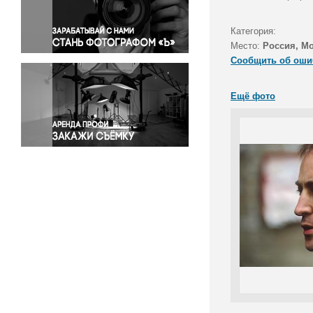
Правосудие
Происшествия и конфликты
Категория:
Религия
Место:
Россия, М
Сообщить об оши
Светская жизнь
Спорт
Ещё фото
Экология
Экономика и бизнес