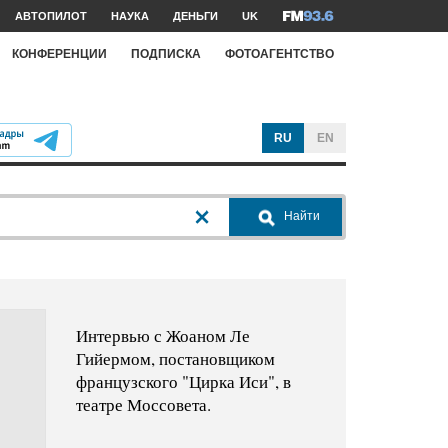
АВТОПИЛОТ
НАУКА
ДЕНЬГИ
UK
КОНФЕРЕНЦИИ
ПОДПИСКА
ФОТОАГЕНТСТВО
RU
EN
Найти
Интервью с Жоаном Ле
Гийермом, постановщиком
французского "Цирка Иси", в
театре Моссовета.