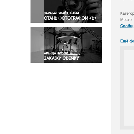
Правосудие
Происшествия и конфликты
Катего
Религия
Место:
Сообщ
Светская жизнь
Спорт
Ещё ф
Экология
Экономика и бизнес