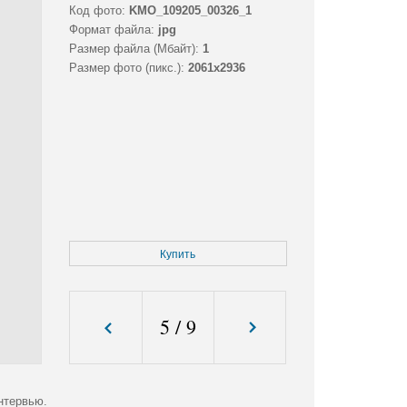
Код фото:
KMO_109205_00326_1
Формат файла:
jpg
Размер файла (Мбайт):
1
Размер фото (пикс.):
2061x2936
Купить
5
/
9
нтервью.