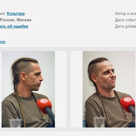
рия:
Культура
Автор и аг
Россия, Москва
Дата собы
ить об ошибке
Дата доба
ото