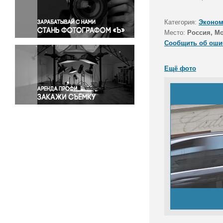
Правосудие
Происшествия и конфликты
Категория:
Эконом
Религия
Место:
Россия, М
Сообщить об оши
Светская жизнь
Спорт
Ещё фото
Экология
Экономика и бизнес