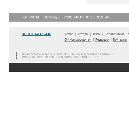
КОНТАКТЫ
ПОМОЩЬ
УСЛОВИЯ ИСПОЛЬЗОВАНИЯ
ОБРАТНАЯ СВЯЗЬ
Архив
Авторы
Темы
Справочники
О «Коммерсанте»
Редакция
Контакты
МАТЕРИАЛЫ С ТАКОЙ МЕТКОЙ, ПАРТНЕРСКИЕ ПРОЕКТЫ И НОВОСТИ
КОМПАНИЙ ОПУБЛИКОВАНЫ НА КОММЕРЧЕСКОЙ ОСНОВЕ