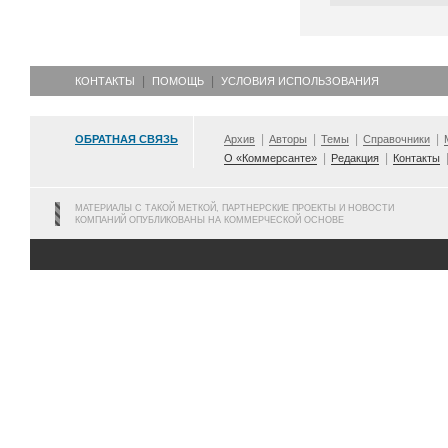
КОНТАКТЫ
ПОМОЩЬ
УСЛОВИЯ ИСПОЛЬЗОВАНИЯ
ОБРАТНАЯ СВЯЗЬ
Архив
Авторы
Темы
Справочники
О «Коммерсанте»
Редакция
Контакты
МАТЕРИАЛЫ С ТАКОЙ МЕТКОЙ, ПАРТНЕРСКИЕ ПРОЕКТЫ И НОВОСТИ
КОМПАНИЙ ОПУБЛИКОВАНЫ НА КОММЕРЧЕСКОЙ ОСНОВЕ