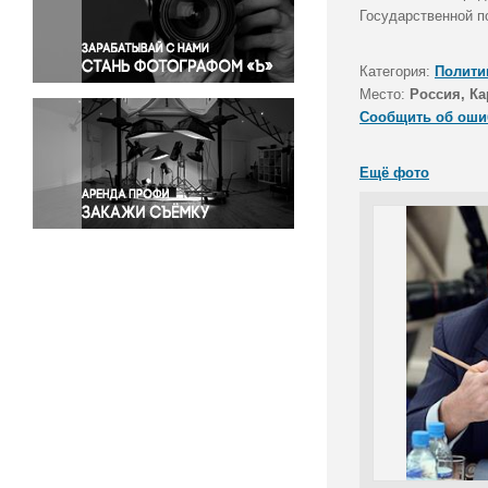
Правосудие
Государственной п
Происшествия и конфликты
Религия
Категория:
Полити
Место:
Россия, Ка
Светская жизнь
Сообщить об оши
Спорт
Экология
Ещё фото
Экономика и бизнес