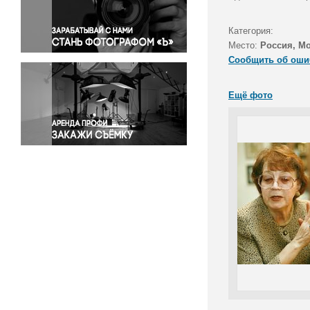
Правосудие
Происшествия и конфликты
Категория:
Религия
Место:
Россия, М
Сообщить об оши
Светская жизнь
Спорт
Ещё фото
Экология
Экономика и бизнес