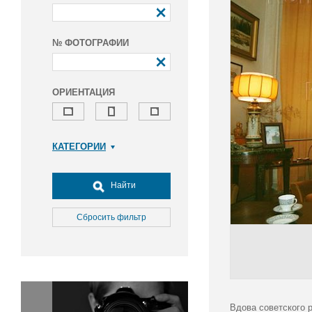
№ ФОТОГРАФИИ
ОРИЕНТАЦИЯ
КАТЕГОРИИ
Армия и ВПК
Досуг, туризм и отдых
Найти
Культура
Медицина
Сбросить фильтр
Наука
Образование
Общество
Окружающая среда
Политика
Вдова советского 