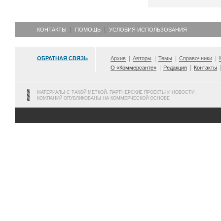
КОНТАКТЫ
ПОМОЩЬ
УСЛОВИЯ ИСПОЛЬЗОВАНИЯ
ОБРАТНАЯ СВЯЗЬ
Архив
Авторы
Темы
Справочники
О «Коммерсанте»
Редакция
Контакты
МАТЕРИАЛЫ С ТАКОЙ МЕТКОЙ, ПАРТНЕРСКИЕ ПРОЕКТЫ И НОВОСТИ
КОМПАНИЙ ОПУБЛИКОВАНЫ НА КОММЕРЧЕСКОЙ ОСНОВЕ