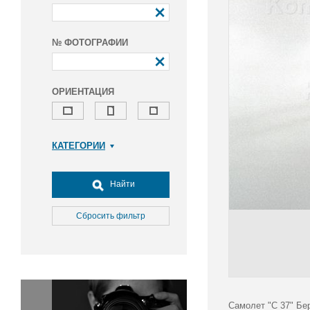
№ ФОТОГРАФИИ
ОРИЕНТАЦИЯ
КАТЕГОРИИ
Армия и ВПК
Досуг, туризм и отдых
Найти
Культура
Медицина
Сбросить фильтр
Наука
Образование
Общество
Окружающая среда
Политика
Самолет "С 37" Бе