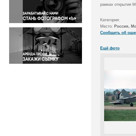
Правосудие
рамках открытия М
Происшествия и конфликты
Религия
Категория:
Место:
Россия, М
Светская жизнь
Сообщить об оши
Спорт
Экология
Ещё фото
Экономика и бизнес