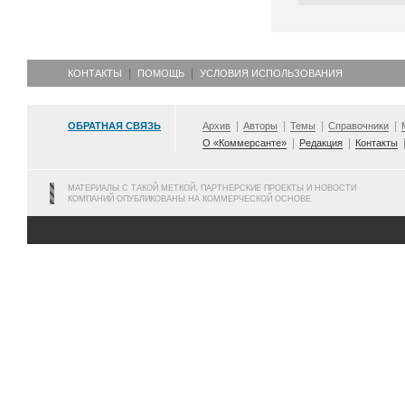
КОНТАКТЫ
ПОМОЩЬ
УСЛОВИЯ ИСПОЛЬЗОВАНИЯ
ОБРАТНАЯ СВЯЗЬ
Архив
Авторы
Темы
Справочники
О «Коммерсанте»
Редакция
Контакты
МАТЕРИАЛЫ С ТАКОЙ МЕТКОЙ, ПАРТНЕРСКИЕ ПРОЕКТЫ И НОВОСТИ
КОМПАНИЙ ОПУБЛИКОВАНЫ НА КОММЕРЧЕСКОЙ ОСНОВЕ