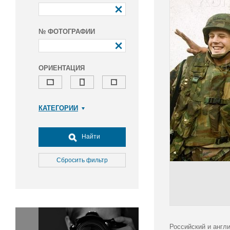
№ ФОТОГРАФИИ
ОРИЕНТАЦИЯ
КАТЕГОРИИ
Армия и ВПК
Досуг, туризм и отдых
Найти
Культура
Медицина
Сбросить фильтр
Наука
Образование
Общество
Окружающая среда
Политика
Российский и англ