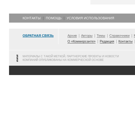
КОНТАКТЫ
ПОМОЩЬ
УСЛОВИЯ ИСПОЛЬЗОВАНИЯ
ОБРАТНАЯ СВЯЗЬ
Архив
Авторы
Темы
Справочники
О «Коммерсанте»
Редакция
Контакты
МАТЕРИАЛЫ С ТАКОЙ МЕТКОЙ, ПАРТНЕРСКИЕ ПРОЕКТЫ И НОВОСТИ
КОМПАНИЙ ОПУБЛИКОВАНЫ НА КОММЕРЧЕСКОЙ ОСНОВЕ