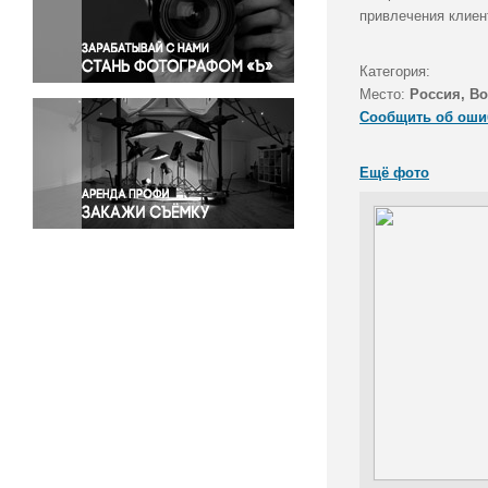
Правосудие
привлечения клиен
Происшествия и конфликты
Религия
Категория:
Место:
Россия, В
Светская жизнь
Сообщить об оши
Спорт
Экология
Ещё фото
Экономика и бизнес