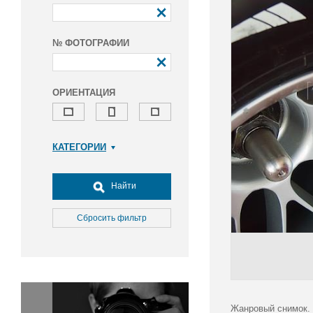
№ ФОТОГРАФИИ
ОРИЕНТАЦИЯ
КАТЕГОРИИ
Армия и ВПК
Досуг, туризм и отдых
Найти
Культура
Медицина
Сбросить фильтр
Наука
Образование
Общество
Окружающая среда
Политика
Жанровый снимок. 