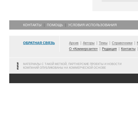
КОНТАКТЫ
ПОМОЩЬ
УСЛОВИЯ ИСПОЛЬЗОВАНИЯ
ОБРАТНАЯ СВЯЗЬ
Архив
Авторы
Темы
Справочники
О «Коммерсанте»
Редакция
Контакты
МАТЕРИАЛЫ С ТАКОЙ МЕТКОЙ, ПАРТНЕРСКИЕ ПРОЕКТЫ И НОВОСТИ
КОМПАНИЙ ОПУБЛИКОВАНЫ НА КОММЕРЧЕСКОЙ ОСНОВЕ