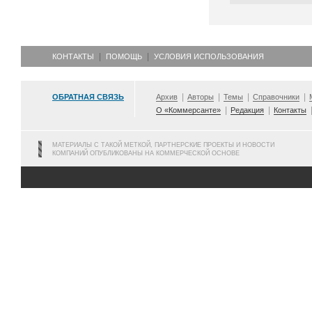
КОНТАКТЫ
ПОМОЩЬ
УСЛОВИЯ ИСПОЛЬЗОВАНИЯ
ОБРАТНАЯ СВЯЗЬ
Архив
Авторы
Темы
Справочники
О «Коммерсанте»
Редакция
Контакты
МАТЕРИАЛЫ С ТАКОЙ МЕТКОЙ, ПАРТНЕРСКИЕ ПРОЕКТЫ И НОВОСТИ
КОМПАНИЙ ОПУБЛИКОВАНЫ НА КОММЕРЧЕСКОЙ ОСНОВЕ