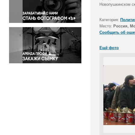
Правосудие
Новопушкинском ск
Происшествия и конфликты
Религия
Категория:
Полити
Место:
Россия, М
Светская жизнь
Сообщить об оши
Спорт
Экология
Ещё фото
Экономика и бизнес