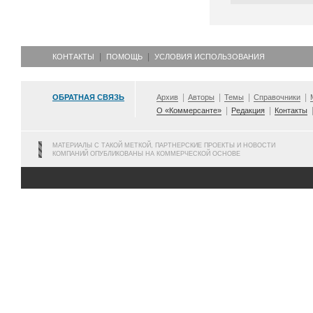
КОНТАКТЫ
ПОМОЩЬ
УСЛОВИЯ ИСПОЛЬЗОВАНИЯ
ОБРАТНАЯ СВЯЗЬ
Архив
Авторы
Темы
Справочники
О «Коммерсанте»
Редакция
Контакты
МАТЕРИАЛЫ С ТАКОЙ МЕТКОЙ, ПАРТНЕРСКИЕ ПРОЕКТЫ И НОВОСТИ
КОМПАНИЙ ОПУБЛИКОВАНЫ НА КОММЕРЧЕСКОЙ ОСНОВЕ