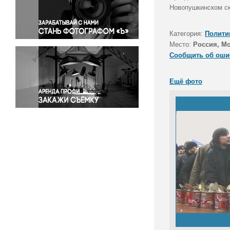
Правосудие
Новопушкинском ск
Происшествия и конфликты
Религия
Категория:
Полити
Место:
Россия, М
Светская жизнь
Сообщить об оши
Спорт
Экология
Ещё фото
Экономика и бизнес