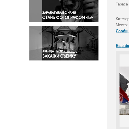
Правосудие
Тараса
Происшествия и конфликты
Религия
Катего
Место:
Светская жизнь
Сообщ
Спорт
Экология
Ещё ф
Экономика и бизнес