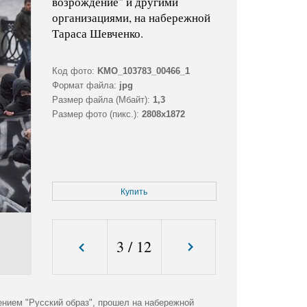
возрождение" и другими
организациями, на набережной
Тараса Шевченко.
Код фото:
KMO_103783_00466_1
Формат файла:
jpg
Размер файла (Мбайт):
1,3
Размер фото (пикс.):
2808x1872
Купить
3
/
12
ением "Русский образ", прошел на набережной