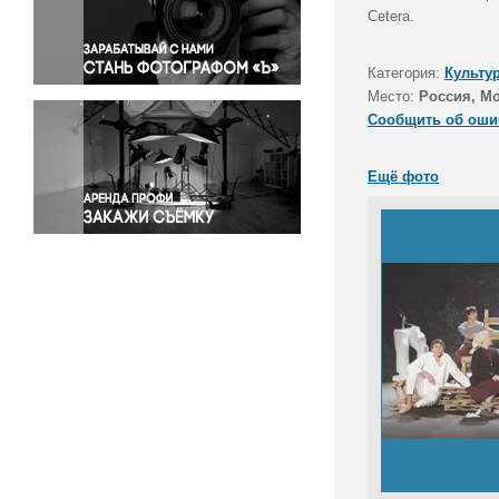
Правосудие
Cetera.
Происшествия и конфликты
Религия
Категория:
Культу
Место:
Россия, М
Светская жизнь
Сообщить об оши
Спорт
Экология
Ещё фото
Экономика и бизнес