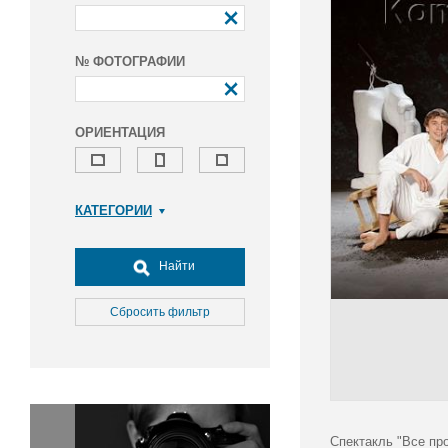
№ ФОТОГРАФИИ
ОРИЕНТАЦИЯ
КАТЕГОРИИ
Армия и ВПК
Досуг, туризм и отдых
Найти
Культура
Медицина
Сбросить фильтр
Наука
Образование
Общество
Окружающая среда
Политика
Спектакль "Все пр