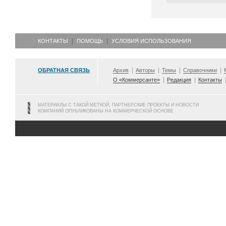
КОНТАКТЫ
ПОМОЩЬ
УСЛОВИЯ ИСПОЛЬЗОВАНИЯ
ОБРАТНАЯ СВЯЗЬ
Архив
Авторы
Темы
Справочники
О «Коммерсанте»
Редакция
Контакты
МАТЕРИАЛЫ С ТАКОЙ МЕТКОЙ, ПАРТНЕРСКИЕ ПРОЕКТЫ И НОВОСТИ
КОМПАНИЙ ОПУБЛИКОВАНЫ НА КОММЕРЧЕСКОЙ ОСНОВЕ