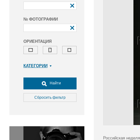
№ ФОТОГРАФИИ
ОРИЕНТАЦИЯ
КАТЕГОРИИ
Армия и ВПК
Досуг, туризм и отдых
Найти
Культура
Медицина
Сбросить фильтр
Наука
Образование
Общество
Окружающая среда
Политика
Российская неделя