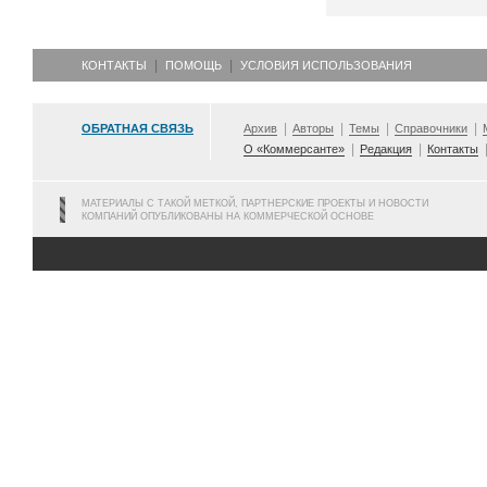
КОНТАКТЫ
ПОМОЩЬ
УСЛОВИЯ ИСПОЛЬЗОВАНИЯ
ОБРАТНАЯ СВЯЗЬ
Архив
Авторы
Темы
Справочники
О «Коммерсанте»
Редакция
Контакты
МАТЕРИАЛЫ С ТАКОЙ МЕТКОЙ, ПАРТНЕРСКИЕ ПРОЕКТЫ И НОВОСТИ
КОМПАНИЙ ОПУБЛИКОВАНЫ НА КОММЕРЧЕСКОЙ ОСНОВЕ