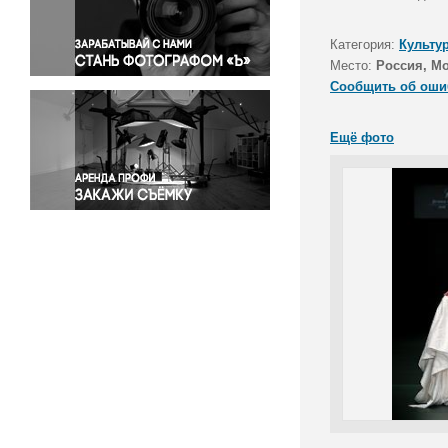
Правосудие
Происшествия и конфликты
Категория:
Культу
Религия
Место:
Россия, М
Сообщить об оши
Светская жизнь
Спорт
Ещё фото
Экология
Экономика и бизнес