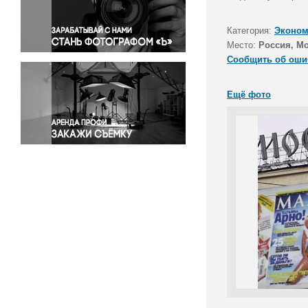
Правосудие
Происшествия и конфликты
Категория:
Эконом
Религия
Место:
Россия, М
Сообщить об оши
Светская жизнь
Спорт
Ещё фото
Экология
Экономика и бизнес