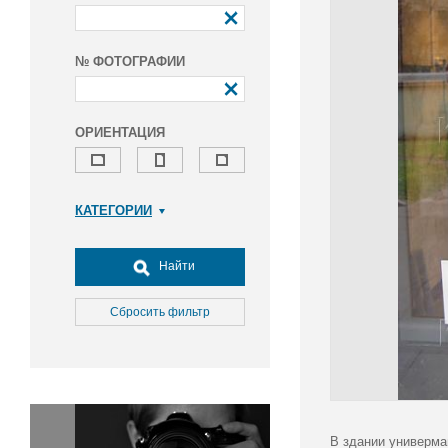
№ ФОТОГРАФИИ
ОРИЕНТАЦИЯ
КАТЕГОРИИ
Армия и ВПК
Досуг, туризм и отдых
Найти
Культура
Медицина
Сбросить фильтр
Наука
Образование
Общество
Окружающая среда
Политика
В здании универма