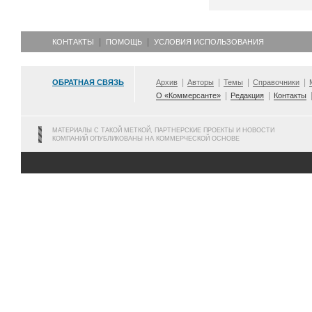
КОНТАКТЫ
ПОМОЩЬ
УСЛОВИЯ ИСПОЛЬЗОВАНИЯ
ОБРАТНАЯ СВЯЗЬ
Архив
Авторы
Темы
Справочники
О «Коммерсанте»
Редакция
Контакты
МАТЕРИАЛЫ С ТАКОЙ МЕТКОЙ, ПАРТНЕРСКИЕ ПРОЕКТЫ И НОВОСТИ
КОМПАНИЙ ОПУБЛИКОВАНЫ НА КОММЕРЧЕСКОЙ ОСНОВЕ