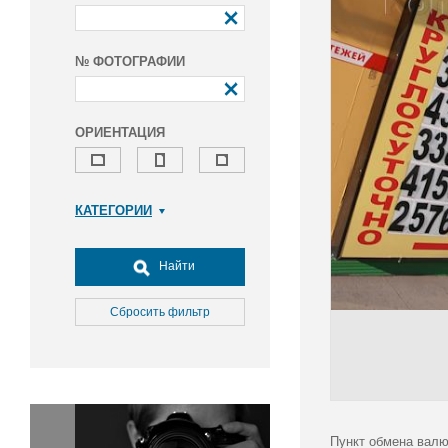
№ ФОТОГРАФИИ
ОРИЕНТАЦИЯ
КАТЕГОРИИ
Армия и ВПК
Досуг, туризм и отдых
Найти
Культура
Медицина
Сбросить фильтр
Наука
Образование
Общество
Окружающая среда
Политика
Пункт обмена валю