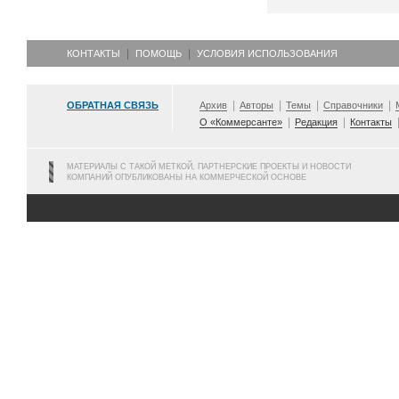
КОНТАКТЫ
ПОМОЩЬ
УСЛОВИЯ ИСПОЛЬЗОВАНИЯ
ОБРАТНАЯ СВЯЗЬ
Архив
Авторы
Темы
Справочники
О «Коммерсанте»
Редакция
Контакты
МАТЕРИАЛЫ С ТАКОЙ МЕТКОЙ, ПАРТНЕРСКИЕ ПРОЕКТЫ И НОВОСТИ
КОМПАНИЙ ОПУБЛИКОВАНЫ НА КОММЕРЧЕСКОЙ ОСНОВЕ