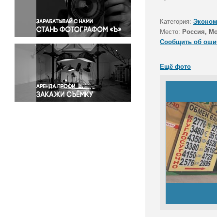
Правосудие
Происшествия и конфликты
Категория:
Эконом
Религия
Место:
Россия, М
Сообщить об оши
Светская жизнь
Спорт
Ещё фото
Экология
Экономика и бизнес