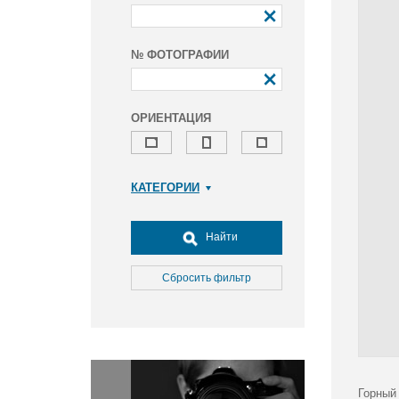
№ ФОТОГРАФИИ
ОРИЕНТАЦИЯ
КАТЕГОРИИ
Армия и ВПК
Досуг, туризм и отдых
Найти
Культура
Медицина
Сбросить фильтр
Наука
Образование
Общество
Окружающая среда
Политика
Горный