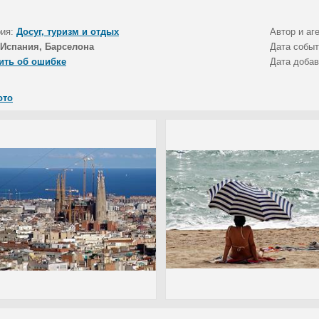
рия:
Досуг, туризм и отдых
Автор и аг
Испания, Барселона
Дата собы
ить об ошибке
Дата доба
ото