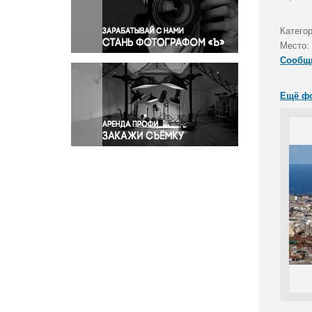
Правосудие
Происшествия и конфликты
Катего
Религия
Место:
Сообщ
Светская жизнь
Спорт
Ещё ф
Экология
Экономика и бизнес