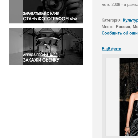
Правосудие
лето 2009 - в рамк
Происшествия и конфликты
Религия
Категория:
Культу
Место:
Россия, М
Светская жизнь
Сообщить об оши
Спорт
Экология
Ещё фото
Экономика и бизнес