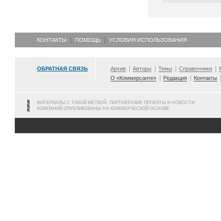
КОНТАКТЫ
ПОМОЩЬ
УСЛОВИЯ ИСПОЛЬЗОВАНИЯ
ОБРАТНАЯ СВЯЗЬ
Архив
Авторы
Темы
Справочники
О «Коммерсанте»
Редакция
Контакты
МАТЕРИАЛЫ С ТАКОЙ МЕТКОЙ, ПАРТНЕРСКИЕ ПРОЕКТЫ И НОВОСТИ
КОМПАНИЙ ОПУБЛИКОВАНЫ НА КОММЕРЧЕСКОЙ ОСНОВЕ